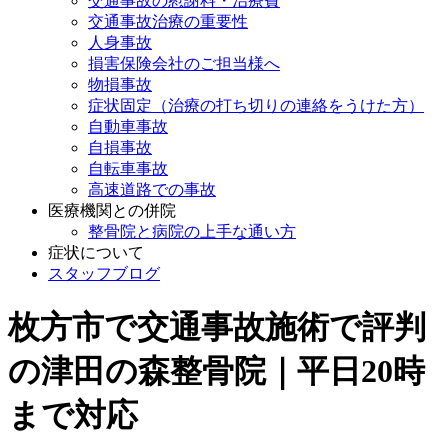
交通事故の慰謝料・治療費
交通事故治療の重要性
人身事故
損害保険会社のご担当様へ
物損事故
症状固定（治療の打ち切りの連絡をうけた方）
自動車事故
自損事故
自転車事故
高速道路での事故
医療機関との併院
整骨院と病院の上手な通い方
症状について
スタッフブログ
枚方市で交通事故施術で評判
の津田の森整骨院｜平日20時
まで対応