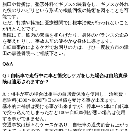
脱臼や骨折は、整形外科でギプスの装着をし、ギプスが外れ
た後のリハビリという形式で機能回復の施術を図ることも可
能です。
ただ、打撲や捻挫は医療機関では根本治療が行われないこと
がほとんどです。
当院にて、筋肉の緊張を和らげたり、身体のバランスの歪み
を整えたりし、事故以前の健やかな身体に導きます。
自転車事故によるケガでお困りの方は、ぜひ一度枚方市の津
田の森整骨院へご相談下さい。
Q&A
Q：自転車で走行中に車と衝突しケガをした場合は自賠責保
険は適応されますか？
A：相手が車の場合は相手の自賠責保険を使用し、治療費・
慰謝料(4300〜8600円/日)の補償を受ける事が出来ます。
基本的に補償は受ける事が出来ますが、停車中の車に自転車
で突っ込んでしまったなど100%自転車側が悪い場合は使用
する事ができません。
交通事故は様々なケースがあり、自転車の過失割合も上がっ
てきていますので、事故の際には警察を呼び事故処理をする